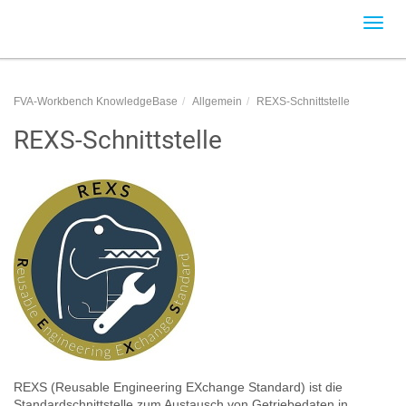
Toggl
navig
FVA-Workbench KnowledgeBase
Allgemein
REXS-Schnittstelle
REXS-Schnittstelle
REXS (Reusable Engineering EXchange Standard) ist die
Standardschnittstelle zum Austausch von Getriebedaten in